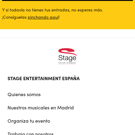
Play
Mute
Ente
full
Y si todavía no tienes tus entradas, no esperes más.
¡Consíguelas
pinchando aquí
!
Footer
STAGE ENTERTAINMENT ESPAÑA
doormat
navigation
Quienes somos
Nuestros musicales en Madrid
Organiza tu evento
Trabaja con nosotros