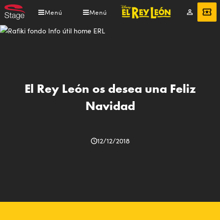
Pasar
Menú
Menú
Mi
ENTRADAS
al
cuenta
contenido
principal
El Rey León os desea una Feliz
Navidad
12/12/2018