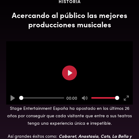
HISTORIA
Acercando al público las mejores
producciones musicales
Play
00:00
Play
Mute
Enter
Stage Entertainment España ha apostado en los últimos 26
fullsc
años por conseguir que cada visitante que entre a sus teatros
tenga una experiencia única e irrepetible.
Cabaret
Anastasia
Cats
La Bella y
Así grandes éxitos como:
,
,
,