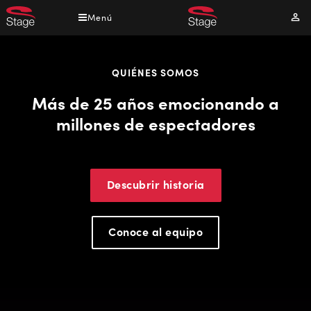
Pasar
Menú
Mi
al
cuen
contenido
principal
QUIÉNES SOMOS
Más de 25 años emocionando a
millones de espectadores
Descubrir historia
Conoce al equipo