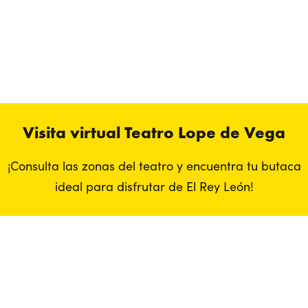
jueves, en lugar de los fines de semana, y ¡disfruta de este ahorro!
*Porcentaje ya aplicado en el precio final de la entrada. No válido
en festivos y/o vísperas de estos.
Visita virtual Teatro Lope de Vega
¡Consulta las zonas del teatro y encuentra tu butaca
ideal para disfrutar de El Rey León!