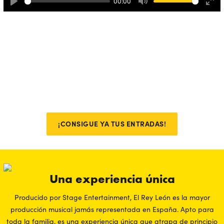
00:00
Play
Mute
Ente
full
El Rey León ¡Mucho más que un
musical!
Con 16 temporadas emocionando a generaciones, El Rey León es
mucho más que un espectáculo. Es una celebración a la vida
que tienes que vivir, al menos, una vez en la vida. ¿Todavía no lo
has vivido?
¡CONSIGUE YA TUS ENTRADAS!
Una experiencia única
Producido por Stage Entertainment, El Rey León es la mayor
producción musical jamás representada en España. Apto para
toda la familia, es una experiencia única que atrapa de principio