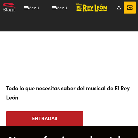
Pasar
Menú
Menú
Mi
ENTRADAS
al
cuenta
contenido
principal
Todo lo que necesitas saber del musical de El Rey
León
ENTRADAS