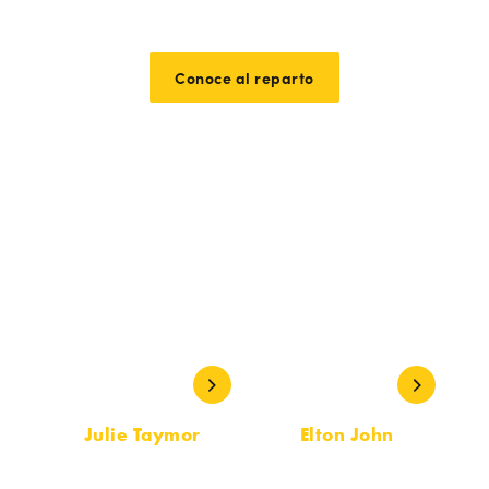
Conoce al reparto
Equipo creativo
Julie Taymor
Elton John
DIRECCIÓN
MÚSICA