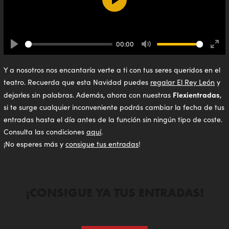
Play
00:00
Play
Mute
Ente
full
Y a nosotros nos encantaría verte a ti con tus seres queridos en el
teatro. Recuerda que esta Navidad puedes
regalar El Rey León
y
Flexientradas
dejarles sin palabras. Además, ahora con nuestras
,
si te surge cualquier inconveniente podrás cambiar la fecha de tus
entradas hasta el día antes de la función sin ningún tipo de coste.
Consulta las condiciones
aquí
.
¡No esperes más y
consigue tus entradas
!
¡CONSIGUE YA TUS ENTRADAS!