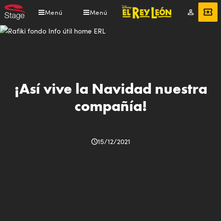
Pasar
Menú
Menú
Mi
ENTRADAS
al
cuenta
contenido
principal
¡Así vive la Navidad nuestra
compañía!
15/12/2021