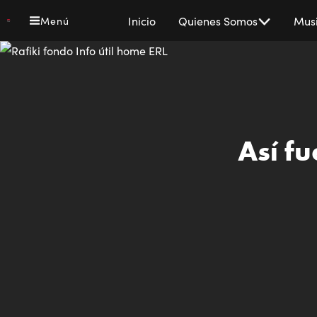
Pasar
Main
Inicio
Quienes Somos
Musi
Menú
al
navigation
contenido
principal
Así fu