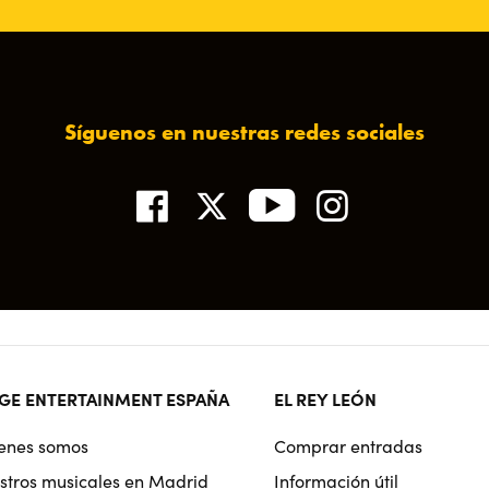
Síguenos en nuestras redes sociales
ter
GE ENTERTAINMENT ESPAÑA
EL REY LEÓN
rmat
enes somos
Comprar entradas
igation
stros musicales en Madrid
Información útil