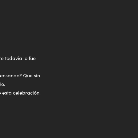
e todavía lo fue
pensando? Que sin
ño.
 esta celebración.
ute
Enter
fullscreen