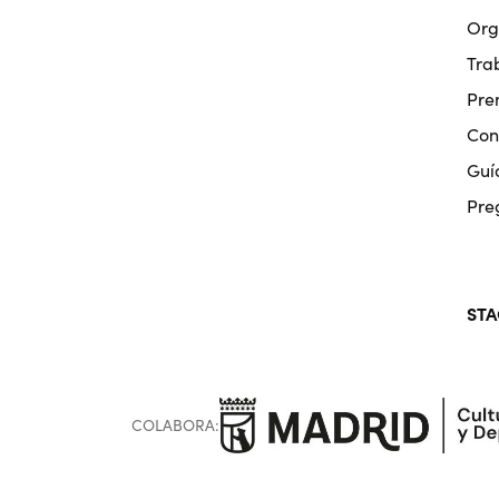
Org
Tra
Pre
Con
Guí
Pre
STA
COLABORA: