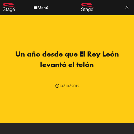
Pasar
Menú
Mi
al
cuen
contenido
principal
Un año desde que El Rey León
levantó el telón
19/10/2012