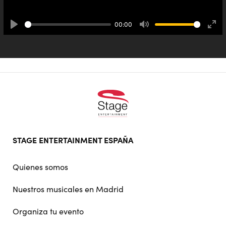
00:00
Play
Mute
Ente
full
Footer
STAGE ENTERTAINMENT ESPAÑA
doormat
navigation
Quienes somos
Nuestros musicales en Madrid
Organiza tu evento