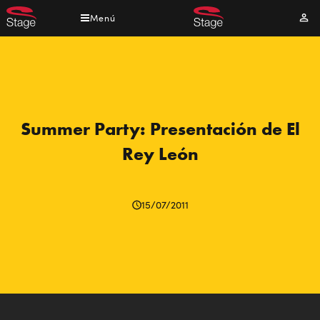
Pasar
Menú
Mi
al
cuen
contenido
principal
Summer Party: Presentación de El
Rey León
15/07/2011