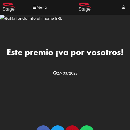
Pasar
Menú
Mi
al
cuen
contenido
principal
Este premio ¡va por vosotros!
27/03/2023