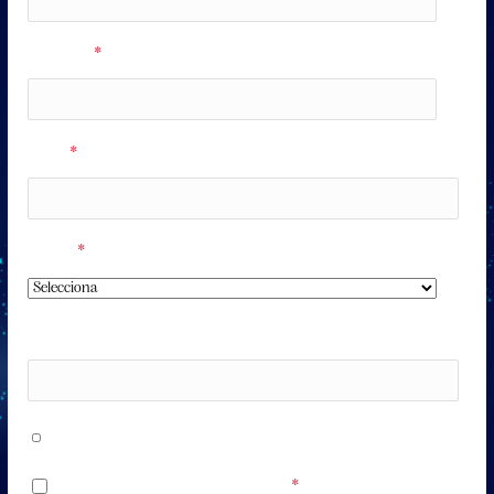
Apellidos
*
Email
*
Región
*
Número de teléfono
Acepto recibir mensajes de WhatsApp con información
sobre mi entrada y contenido promocional.
Acepto los
Términos y Condiciones
*